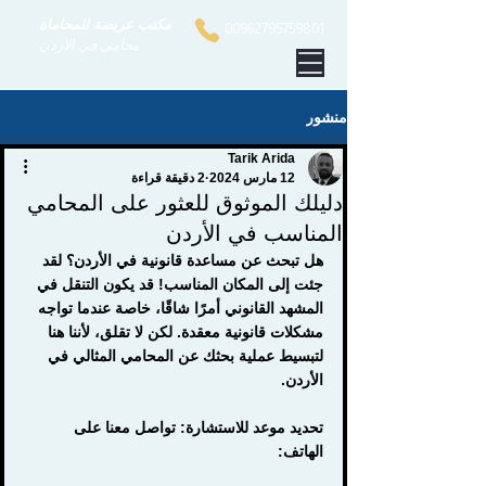
مكتب عريضة للمحاماة
00962795759801
محامي في الاردن
منشور
Tarik Arida
12 مارس 2024
2 دقيقة قراءة
دليلك الموثوق للعثور على المحامي
المناسب في الأردن
هل تبحث عن مساعدة قانونية في الأردن؟ لقد 
جئت إلى المكان المناسب! قد يكون التنقل في 
المشهد القانوني أمرًا شاقًا، خاصة عندما تواجه 
مشكلات قانونية معقدة. لكن لا تقلق، لأننا هنا 
لتبسيط عملية بحثك عن المحامي المثالي في 
الأردن.
تحديد موعد للاستشارة: تواصل معنا على 
الهاتف: 