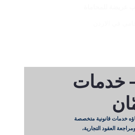
 عريضة للمحاماة
امي في الاردن
General
الصفحة الرئيسية
 خدمات
ّان
ؤه خدمات قانونية متخصصة
راجعة العقود التجارية،