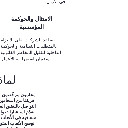
في الأردن.
الامتثال والحوكمة
المؤسسية
نساعد الشركات على الالتزام
بالمتطلبات النظامية والحوكمة
الداخلية لتقليل المخاطر القانونية
وضمان استمرارية الأعمال.
لماذ
محامون مرخّصون ف
فريقنا من المحامين المرخّصين يمارس المهنة أمام جميع المحاكم والجهات المختصة في الأردن.
التواصل باللغتين العر
نقدّم استشارات واضحة للشركات المحلية والدولية، بما يسهّل التواصل مع المستثمرين الأجانب.
شفافية في الأتعاب و
نوضح الأتعاب المتوقعة والإطار الزمني منذ البداية لتتمكّن من التخطيط المالي بثقة.