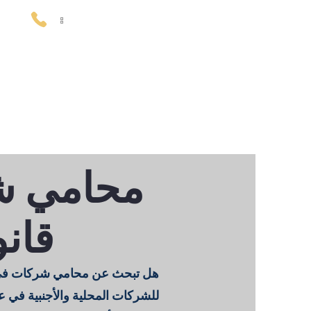
اتصل بنا
:
00962795759801
اتصل بنا
المقالات
محامي ش
قانو
هل تبحث عن محامي شركات في ا
للشركات المحلية والأجنبية في ع