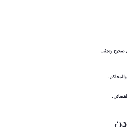
ل صحيح وتجنّب
والمحاكم.
لقضائي.
دن