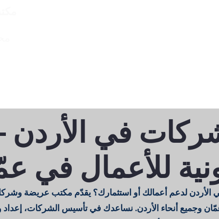
مكتب
مح
المحامون
مجالات العمل
General
General
ركات في الأردن –
نية للأعمال في عم
لأردن لدعم أعمالك أو استثمارك؟ يقدّم مكتب عريضة وشركا
مّان وجميع أنحاء الأردن. نساعدك في تأسيس الشركات، إعداد وم