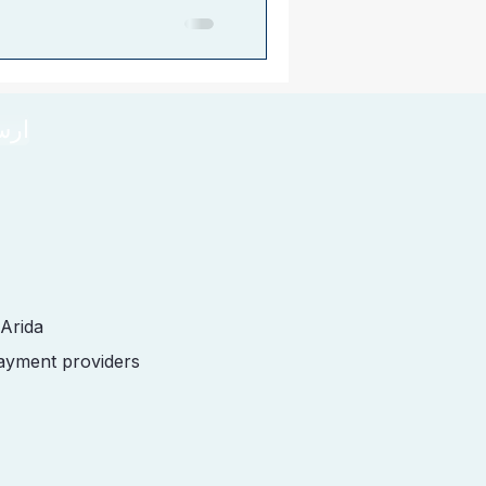
ارس
 Arida
payment providers