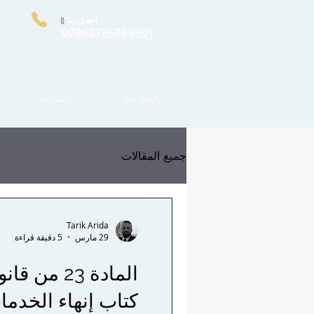
اتصل بنا
:
00962795759801
اتصل بنا
المقالات
جميع المقالات
Tarik Arida
29 مارس
5 دقيقة قراءة
كتاب إنهاء الخد