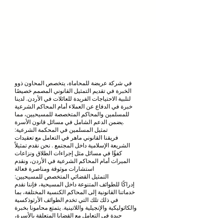
في شركة عريضة للمحاماة، يتخصص المحاون ذوو
الخبرة في تقديم التمثيل القانوني المصمم خصيصًا
لتلبية الاحتياجات الفريدة للعائلات في الأردن. لدينا
خبرة في الدفاع عن العملاء أمام المحاكم الشرعية
للمسلمين والمحاكم المتخصصة للمسيحيين، مما
يضمن الدعم الشامل في مسائل قانون الأسرة.
:تمثيل المسلمين في المحكمة الشرعية
فريقنا القانوني ماهر في التعامل مع تعقيدات
الشريعة الإسلامية داخل المجتمع . نحن نقدم تمثيلاً
كفؤًا في مسائل مثل إجراءات الطلاق ونزاعات
الميراث أمام المحاكم الشرعية في الأردن، ونقدم
استشارات موثوقة ومناصرة فعالة
:التمثيل القضائي المتخصص للمسيحيين
إدراكًا للطوائف المتنوعة داخل المسيحية، فإننا نقدم
خدماتنا القانونية إلى المحاكم الكنسية المختلفة، بما
في ذلك تلك التي تخدم الطوائف الأرثوذكسية
والكاثوليكية والإنجيلية واللاتينية. يتمتع محامونا بخبرة
جيدة في التعامل مع القضايا المتعلقة بالأسرة،