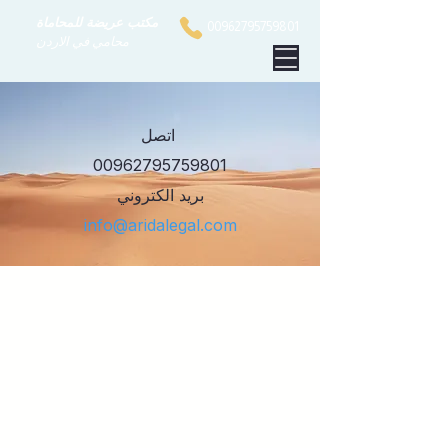
مكتب عريضة للمحاماة
00962795759801
محامي في الاردن
اتصل
00962795759801
بريد الكتروني
info@aridalegal.com