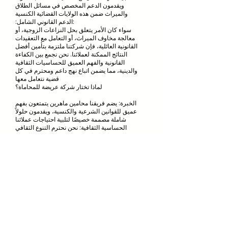
ويقدمون الدعم المخصص في مسائل الطلاق
والميراث ضمن هذه الولايات القضائية الكنسية
:الدعم القانوني الشامل:
سواء كان الأمر يتعلق بحل النزاعات الزوجية، أو
معالجة مخاوف الميراث، أو التعامل مع التعقيدات
القانونية العائلية، فإن شركتنا ملتزمة بتأمين أفضل
النتائج الممكنة لعملائنا. نحن نجمع بين الكفاءة
القانونية والفهم العميق للحساسيات الثقافية
والدينية، مما يضمن اتباع نهج داعم ومحترم في كل
قضية نتعامل معها
لماذا تختار شركة عريضة للمحاماة؟
الخبرة: يضم فريقنا محامين ماهرين يتمتعون بفهم
عميق للقوانين الشرعية والكنسية، ويقدمون حلولاً
شاملة مصممة خصيصًا لتلبية احتياجات عملائنا
الحساسية الثقافية: نحن نحترم التنوع الثقافي
والديني لعملائنا، ونقدم التوجيه القانوني الرحيم
والشخصي طوال العملية القانونية
التوجه نحو النتائج: نحن ملتزمون بتحقيق نتائج إيجابية
لعملائنا، وذلك باستخدام الأساليب القانونية
الاستراتيجية والدعوة لحماية مصالحهم
اتصل بنا اليوم لتحديد موعد استشارة واكتشاف كيف
يمكن لشركتنا مساعدتك في التعامل مع مسائل
قانون الأسرة في المشهد القانوني المتنوع في
الأردن.