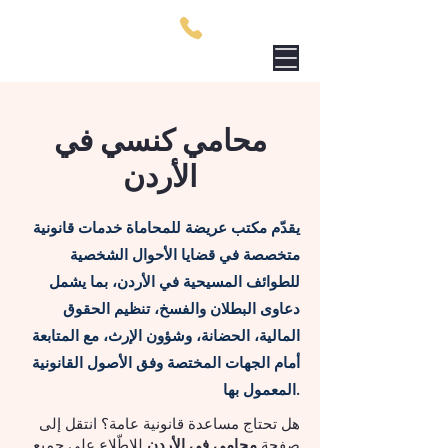
مكتب عريضة للمحاماة
00962795759801
محامي في الاردن
محامي كنسي في
الأردن
يقدّم مكتب عريضة للمحاماة خدمات قانونية
متخصصة في قضايا الأحوال الشخصية
للطوائف المسيحية في الأردن، بما يشمل
دعاوى البطلان والفسخ، تنظيم الحقوق
المالية، الحضانة، وشؤون الإرث، مع المتابعة
أمام الجهات المختصة وفق الأصول القانونية
المعمول بها.
هل تحتاج مساعدة قانونية عامة؟ انتقل إلى
صفحة
محامي في الأردن
للاطّلاع على جميع