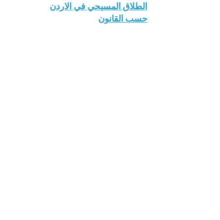
الطلاق المسيحي في الاردن
حسب القانون
الخطوبة للمسيحيين طائفة الروم
الارثوذكس
الزواج المسيحي طائفة الروم
الارثوذكس
قانون العائلة المسيحية لبطريركية
الروم الأرثوذكس المقدسية لعام
2023 الكتاب الاول قانون الاحوال