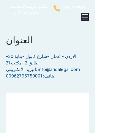
مكتب عريضة للمحاماة
00962795759801
محامي في الاردن
العنوان
الاردن - عمان -شارع كابول -بناية 30-
طابق 2 -مكتب 21
info@aridalegal.com
البريد الالكتروني:
هاتف:
00962795759801